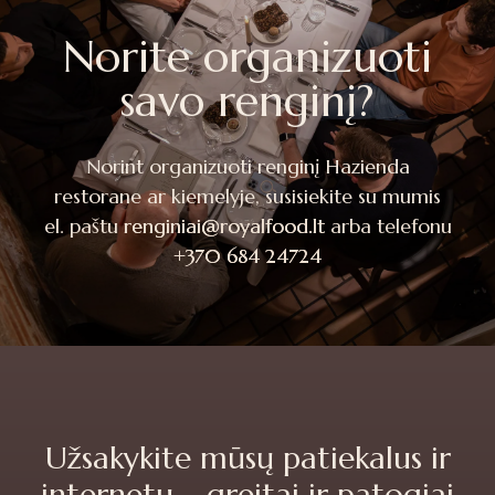
Norite organizuoti
savo renginį?
Norint organizuoti renginį Hazienda
restorane ar kiemelyje, susisiekite su mumis
el. paštu
renginiai@royalfood.lt
arba telefonu
+370 684 24724
Užsakykite mūsų patiekalus ir
internetu
–
greitai ir patogiai